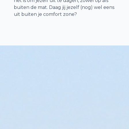
het is om jezelf uit te dagen, zowel op als
buiten de mat. Daag jij jezelf (nog) wel eens
uit buiten je comfort zone?