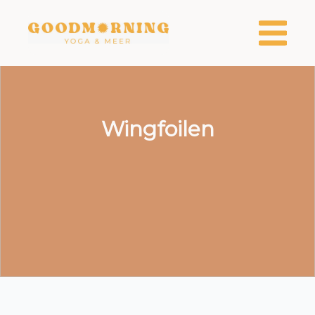
Open
Wingfoilen